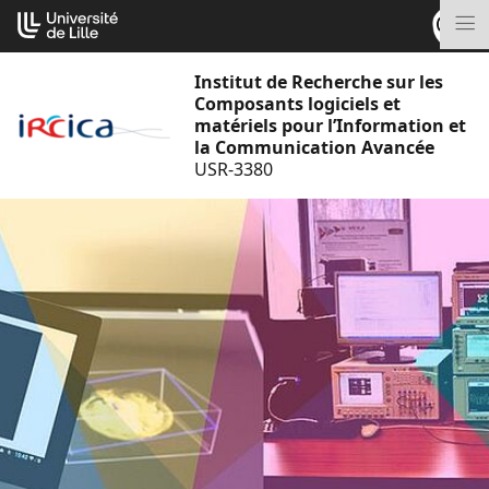
Aller
Cookies management panel
au
M
contenu
Institut de Recherche sur les
Composants logiciels et
matériels pour l’Information et
la Communication Avancée
USR-3380